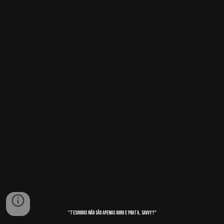
"TESOUROS NÃO SÃO APENAS OURO E PRATA, SAVVY?"